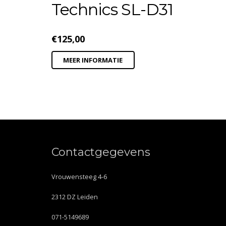
Technics SL-D31
€
125,00
MEER INFORMATIE
Contactgegevens
Vrouwensteeg 4-6
2312 DZ Leiden
071-5149689