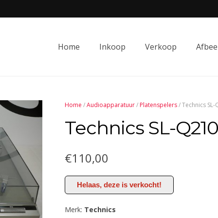
Home
Inkoop
Verkoop
Afbee
Home
/
Audioapparatuur
/
Platenspelers
/ Technics SL
Technics SL-Q21
€
110,00
Helaas, deze is verkocht!
Merk:
Technics