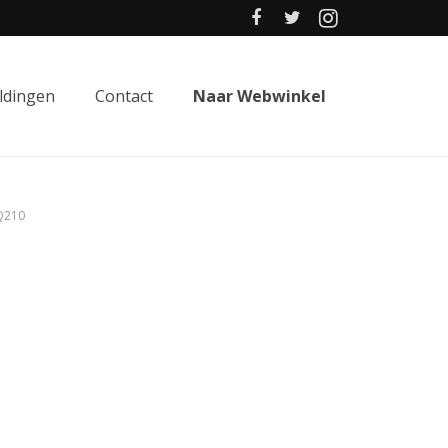
ldingen
Contact
Naar Webwinkel
-Q210
0