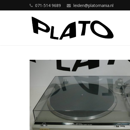
071-514 9689
leiden@platomania.nl