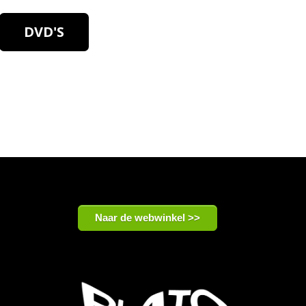
DVD'S
Naar de webwinkel >>