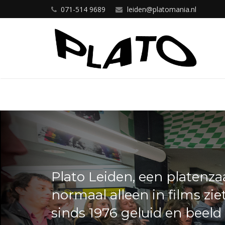
071-514 9689
leiden@platomania.nl
Plato Leiden, een platenzaa
normaal alleen in films zie
sinds 1976 geluid en beeld 