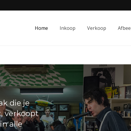
Home
Inkoop
Verkoop
Afbee
k die je
t, verkoopt
in alle