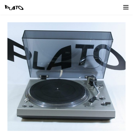
Home
Inkoop
Verkoop
Afbeeldingen
Contact
Naar Webwinkel