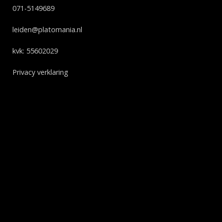
071-5149689
leiden@platomania.nl
kvk: 55602029
Privacy verklaring