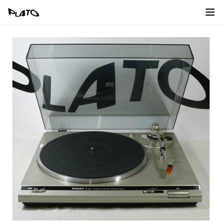
Home
Inkoop
Verkoop
Afbeeldingen
Contact
Naar Webwinkel