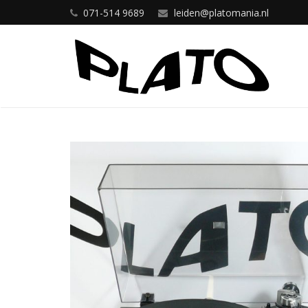
071-514 9689
leiden@platomania.nl