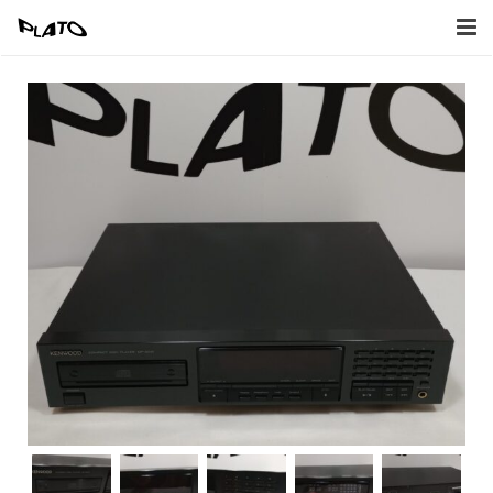
Home
Inkoop
Verkoop
Afbeeldingen
Contact
Naar Webwinkel