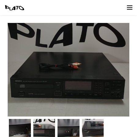
Home
Inkoop
Verkoop
Afbeeldingen
Contact
Naar Webwinkel