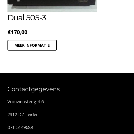
Dual 505-3
€
170,00
MEER INFORMATIE
Contactgegevens
Vrouwensteeg 4-6
2312 DZ Leiden
071-5149689