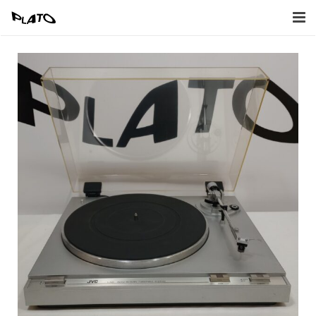
Home
Inkoop
Verkoop
Afbeeldingen
Contact
Naar Webwinkel