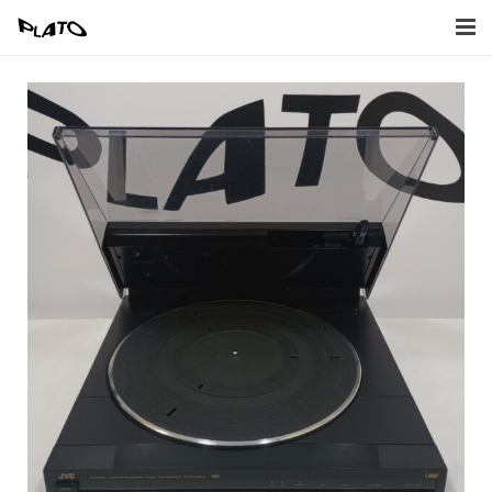
Home
Inkoop
Verkoop
Afbeeldingen
Contact
Naar Webwinkel