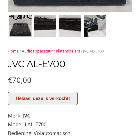
Home
/
Audioapparatuur
/
Platenspelers
/ JVC AL-E700
JVC AL-E700
€
70,00
Helaas, deze is verkocht!
Merk:
JVC
Model: LAL-E700
Bediening: Volautomatisch