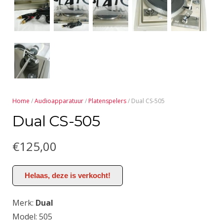
Home
/
Audioapparatuur
/
Platenspelers
/ Dual CS-505
Dual CS-505
€
125,00
Helaas, deze is verkocht!
Merk:
Dual
Model: 505