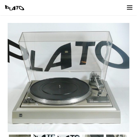
Home
Inkoop
Verkoop
Afbeeldingen
Contact
Naar Webwinkel