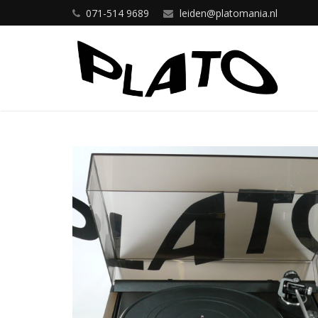
071-514 9689
leiden@platomania.nl