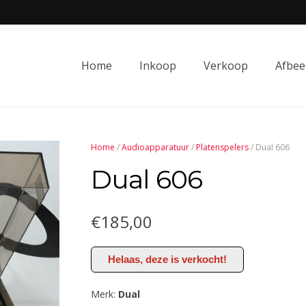
Home
Inkoop
Verkoop
Afbee
Home
/
Audioapparatuur
/
Platenspelers
/ Dual 606
Dual 606
€
185,00
Helaas, deze is verkocht!
Merk:
Dual