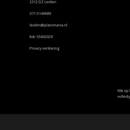
2312 DZ Leiden
071-5149689
leiden@platomania.nl
kvk: 55602029
Privacy verklaring
Klik op
volled