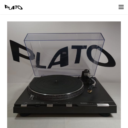
Home
Inkoop
Verkoop
Afbeeldingen
Contact
Naar Webwinkel