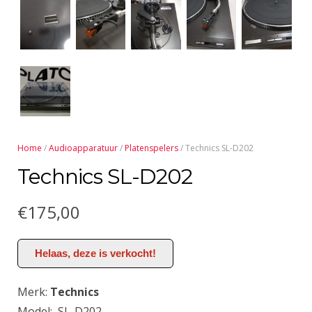
Home
/
Audioapparatuur
/
Platenspelers
/ Technics SL-D202
Technics SL-D202
€
175,00
Helaas, deze is verkocht!
Merk:
Technics
Model: SL-D202