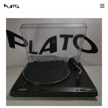
Home
Inkoop
Verkoop
Afbeeldingen
Contact
Naar Webwinkel