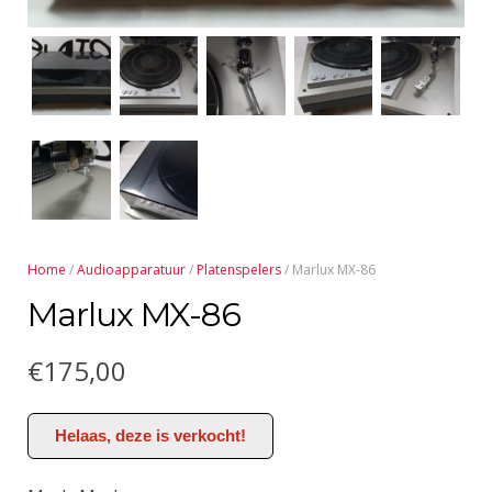
Home
/
Audioapparatuur
/
Platenspelers
/ Marlux MX-86
Marlux MX-86
€
175,00
Helaas, deze is verkocht!