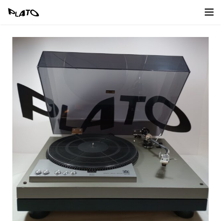
Home
Inkoop
Verkoop
Afbeeldingen
Contact
Naar Webwinkel