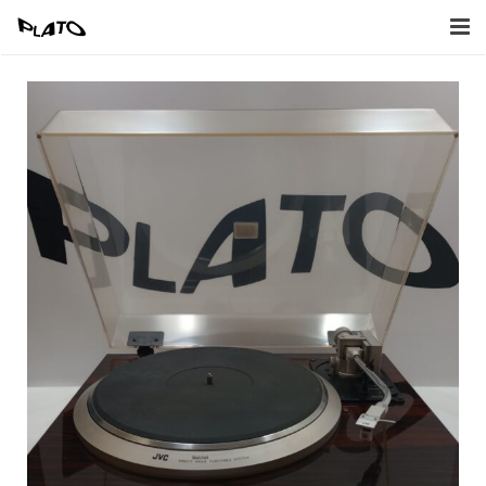
Home
Inkoop
Verkoop
Afbeeldingen
Contact
Naar Webwinkel