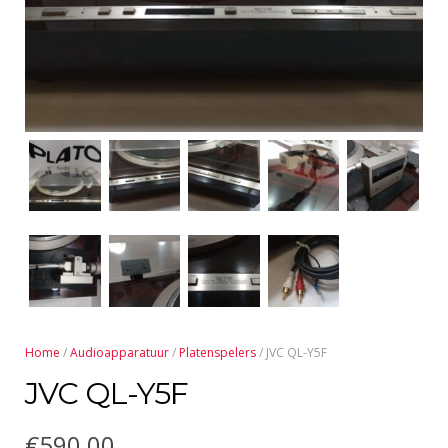
Home
/
Audioapparatuur
/
Platenspelers
/ JVC QL-Y5F
JVC QL-Y5F
€
590,00